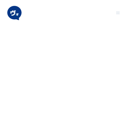
内
日本一
容
を
ス
キ
努力した
ッ
プ
俳優志望者を
送り出す。