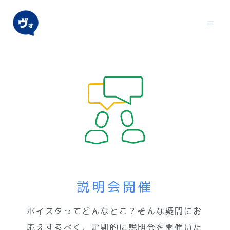
内
容
を
ス
キ
ッ
プ
説明会開催
ボイスタってどんなとこ？そんな疑問にお
応えするべく、定期的に説明会を開催いた