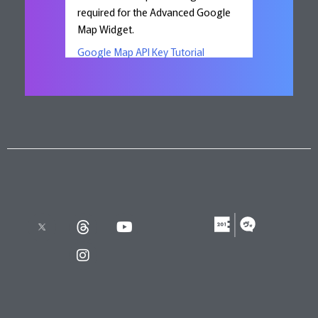
required for the Advanced Google
Map Widget.
Google Map API Key Tutorial
X
T
I
Y
h
n
o
r
s
u
e
t
t
a
a
u
d
g
b
s
r
e